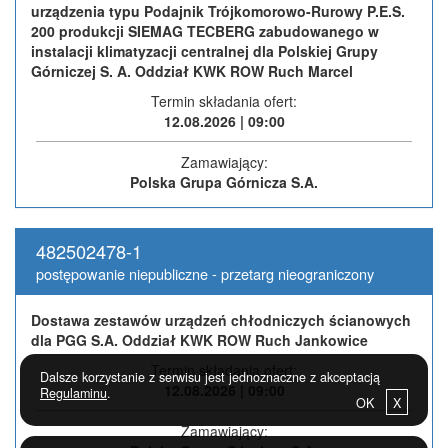
urządzenia typu Podajnik Trójkomorowo-Rurowy P.E.S.
200 produkcji SIEMAG TECBERG zabudowanego w
instalacji klimatyzacji centralnej dla Polskiej Grupy
Górniczej S. A. Oddział KWK ROW Ruch Marcel
Termin składania ofert:
12.08.2026 | 09:00
Zamawiający:
Polska Grupa Górnicza S.A.
482502478-1
postępowanie niepubliczne - przetarg nieograniczony
Dostawa zestawów urządzeń chłodniczych ścianowych
dla PGG S.A. Oddział KWK ROW Ruch Jankowice
Termin składania ofert:
Dalsze korzystanie z serwisu jest jednoznaczne z akceptacją
12.08.2026 | 09:00
Regulaminu
.
OK
X
Zamawiający: