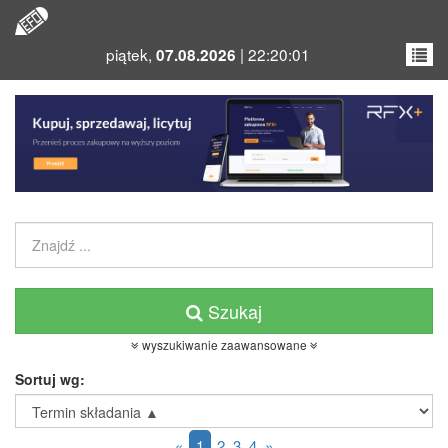
piątek,
|
22
:
20
:
02
07
.
08
.
2026
Szukaj
wyszukiwanie zaawansowane
Sortuj wg:
«
1
2
3
4
»