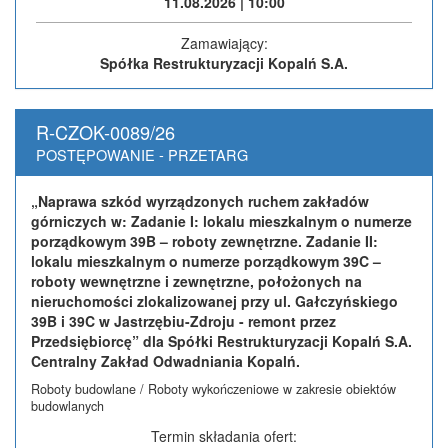
11.08.2026 | 10:00
Zamawiający:
Spółka Restrukturyzacji Kopalń S.A.
R-CZOK-0089/26
POSTĘPOWANIE - PRZETARG
„Naprawa szkód wyrządzonych ruchem zakładów
górniczych w: Zadanie I: lokalu mieszkalnym o numerze
porządkowym 39B – roboty zewnętrzne. Zadanie II:
lokalu mieszkalnym o numerze porządkowym 39C –
roboty wewnętrzne i zewnętrzne, położonych na
nieruchomości zlokalizowanej przy ul. Gałczyńskiego
39B i 39C w Jastrzębiu-Zdroju - remont przez
Przedsiębiorcę” dla Spółki Restrukturyzacji Kopalń S.A.
Centralny Zakład Odwadniania Kopalń.
Roboty budowlane / Roboty wykończeniowe w zakresie obiektów
budowlanych
Termin składania ofert: